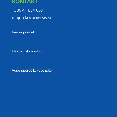
KONTAKT
+386
41 854 009
majda.kocar@zsis.si
Ime in priimek
Elektronski naslov
Vaše sporočilo (opcijsko)