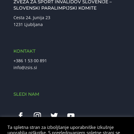
ZVEZA ZA ŠPORT INVALIDOV SLOVENIJE –
SLOVENSKI PARALIMPIJSKI KOMITE
Cesta 24. Junija 23
1231 Ljubljana
KONTAKT
+386 1 53 00 891
info@zsis.si
SLEDI NAM
Ta spletna stran za izboljšanje uporabniške izkušnje
uporablja piškotke. S pregledovanjem spletne strani se
This site is protected by reCAPTCHA and the Google
Privacy